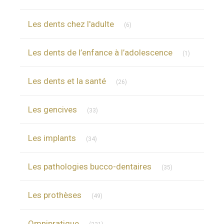
Articles Count
Les dents chez l'adulte
(6)
Articles Cou
Les dents de l’enfance à l’adolescence
(1)
Articles Count
Les dents et la santé
(26)
Articles Count
Les gencives
(33)
Articles Count
Les implants
(34)
Articles Count
Les pathologies bucco-dentaires
(35)
Articles Count
Les prothèses
(49)
Articles Count
Omnipratique