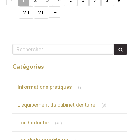
1
2
3
4
5
6
7
8
9
…
20
21
Rechercher
Catégories
Articles Count
Informations pratiques
(8)
Articles Count
L'équipement du cabinet dentaire
(8)
Articles Count
L'orthodontie
(48)
Articles Count