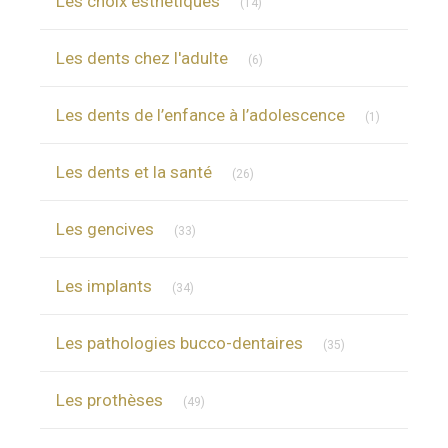
Les choix esthétiques
(14)
Articles Count
Les dents chez l'adulte
(6)
Articles Cou
Les dents de l’enfance à l’adolescence
(1)
Articles Count
Les dents et la santé
(26)
Articles Count
Les gencives
(33)
Articles Count
Les implants
(34)
Articles Count
Les pathologies bucco-dentaires
(35)
Articles Count
Les prothèses
(49)
Articles Count