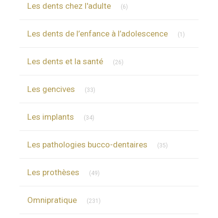
Les dents chez l'adulte
(6)
Articles Cou
Les dents de l’enfance à l’adolescence
(1)
Articles Count
Les dents et la santé
(26)
Articles Count
Les gencives
(33)
Articles Count
Les implants
(34)
Articles Count
Les pathologies bucco-dentaires
(35)
Articles Count
Les prothèses
(49)
Articles Count
Omnipratique
(231)