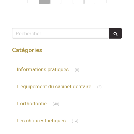
Rechercher
Catégories
Articles Count
Informations pratiques
(8)
Articles Count
L'équipement du cabinet dentaire
(8)
Articles Count
L'orthodontie
(48)
Articles Count
Les choix esthétiques
(14)
Articles Count