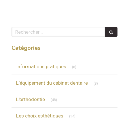
Rechercher
Catégories
Articles Count
Informations pratiques
(8)
Articles Count
L'équipement du cabinet dentaire
(8)
Articles Count
L'orthodontie
(48)
Articles Count
Les choix esthétiques
(14)
Articles Count