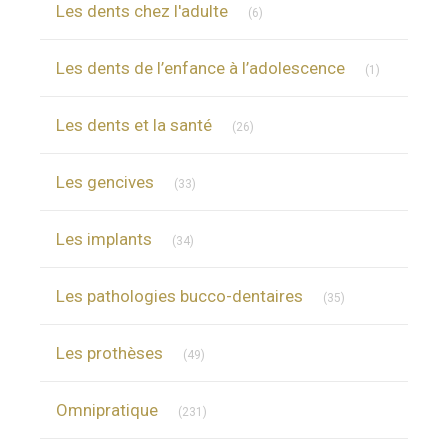
Les dents chez l'adulte
(6)
Articles Cou
Les dents de l’enfance à l’adolescence
(1)
Articles Count
Les dents et la santé
(26)
Articles Count
Les gencives
(33)
Articles Count
Les implants
(34)
Articles Count
Les pathologies bucco-dentaires
(35)
Articles Count
Les prothèses
(49)
Articles Count
Omnipratique
(231)