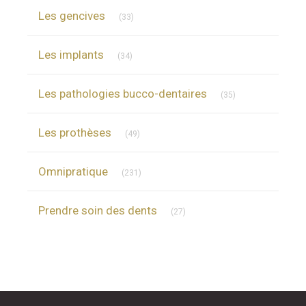
Articles Count
Les gencives
(33)
Articles Count
Les implants
(34)
Articles Count
Les pathologies bucco-dentaires
(35)
Articles Count
Les prothèses
(49)
Articles Count
Omnipratique
(231)
Articles Count
Prendre soin des dents
(27)