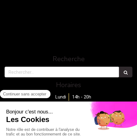
Recherche
Rechercher
Horaires
Lundi
14h - 20h
Mardi
10h - 18h
Mercredi
Fermé
Jeudi
11h - 20h
Vendredi
10h - 19h