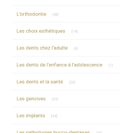
Articles Count
L'orthodontie
(48)
Articles Count
Les choix esthétiques
(14)
Articles Count
Les dents chez l'adulte
(6)
Articles Cou
Les dents de l’enfance à l’adolescence
(1)
Articles Count
Les dents et la santé
(26)
Articles Count
Les gencives
(33)
Articles Count
Les implants
(34)
Articles Count
Les pathologies bucco-dentaires