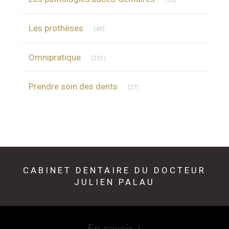
(35)
Articles Count
Les prothèses
(49)
Articles Count
Omnipratique
(231)
Articles Count
Prendre soin des dents
(27)
CABINET DENTAIRE DU DOCTEUR
JULIEN PALAU