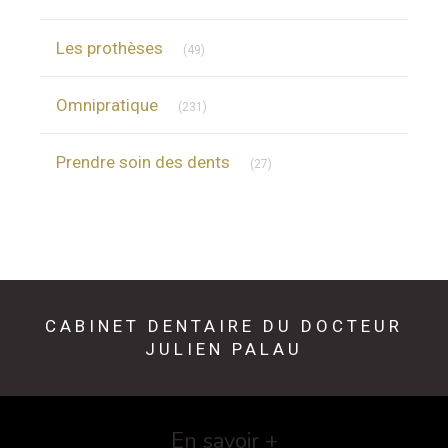
Articles Count
Les prothèses
(49)
Articles Count
Omnipratique
(231)
Articles Count
Prendre soin des dents
(27)
CABINET DENTAIRE DU DOCTEUR
JULIEN PALAU
En savoir +