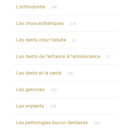
Articles Count
L'orthodontie
(48)
Articles Count
Les choix esthétiques
(14)
Articles Count
Les dents chez l'adulte
(6)
Articles Cou
Les dents de l’enfance à l’adolescence
(1)
Articles Count
Les dents et la santé
(26)
Articles Count
Les gencives
(33)
Articles Count
Les implants
(34)
Articles Count
Les pathologies bucco-dentaires
(35)