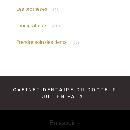
Articles Count
Les prothèses
(49)
Articles Count
Omnipratique
(231)
Articles Count
Prendre soin des dents
(27)
CABINET DENTAIRE DU DOCTEUR
JULIEN PALAU
En savoir +